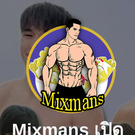
Skip
to
content
Mixmans เปิด