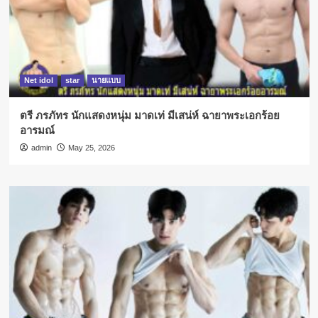
Net idol
star
นายแบบ
ตรี ภรภัทร นักแสดงหนุ่ม มาดเท่ มีเสน่ห์ ฉายาพระเอกร้อย
อารมณ์
admin
May 25, 2026