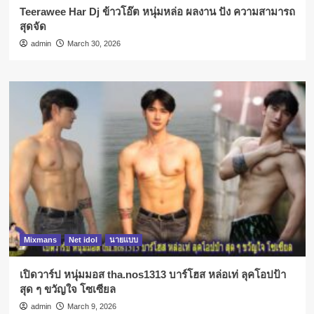
Teerawee Har Dj ข้าวโอ๊ต หนุ่มหล่อ ผลงาน ปัง ความสามารถ
สุดจัด
admin
March 30, 2026
Mixmans
Net idol
นายแบบ
เปิดวาร์ป หนุ่มมอส tha.nos1313 บาร์โฮส หล่อเท่ ลุคโอปป้า
สุด ๆ ขวัญใจ โซเซียล
admin
March 9, 2026