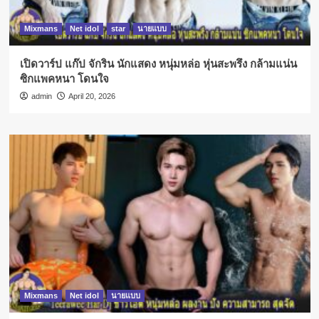
Mixmans
Net idol
star
นายแบบ
เปิดวาร์ป แก๊ป จักริน นักแสดง หนุ่มหล่อ หุ่นสะพรึง กล้ามแน่น
ซิกแพคหนา โดนใจ
admin
April 20, 2026
Mixmans
Net idol
นายแบบ