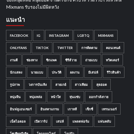
Mixmans รับรองไม่มีผิดหวัง
แนะนำ
FACEBOOK
IG
INSTAGRAM
LGBTQ
MIXMANS
ONLYFANS
TIKTOK
TWITTER
การติดตาม
คอนเทนต์
งานดี
ช่องทาง
ซิกแพค
ซีรีส์วาย
ถ่ายแบบ
ทวิตเตอร์
นักแสดง
นายแบบ
ประวัติ
ผลงาน
มีเสน่ห์
รีวิวสินค้า
รูปภาพ
วงการบันเทิง
สายเกย์
สาวเทียม
สุดฮอต
หนุ่มจีน
หนุ่มหล่อ
หน้าใส
หุ่นแซ่บ
ออกกำลังกาย
อินฟลูเอนเซอร์
อินสตาแกรม
เกาหลี
เซ็กซี่
เทรนเนอร์
เน็ตไอดอล
เปิดวาร์ป
เสน่ห์
แพลตฟอร์ม
แฟนคลับ
โซเชียลมีเดีย
โลกออนไลน์
โอปป้า