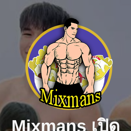
Skip
to
content
Mixmans เปิด