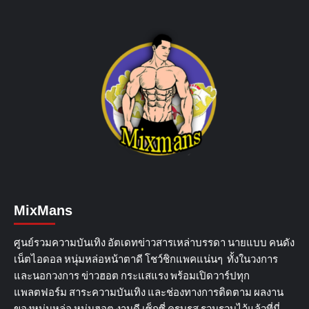
MixMans
ศูนย์รวมความบันเทิง อัตเดทข่าวสารเหล่าบรรดา นายแบบ คนดัง
เน็ตไอดอล หนุ่มหล่อหน้าตาดี โชว์ชิกแพคแน่นๆ ทั้งในวงการ
และนอกวงการ ข่าวฮอต กระแสแรง พร้อมเปิดวาร์ปทุก
แพลตฟอร์ม สาระความบันเทิง และช่องทางการติดตาม ผลงาน
ของหนุ่มหล่อ หนุ่มฮอต งานดี เซ็กซี่ ครบรส รวมรวบไว้แล้วที่นี่