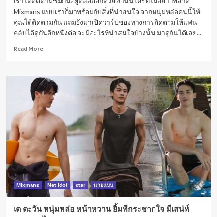
เราได้ติดตามชมกันอยู่ตลอดอีกด้วย งานนี้ใครที่ไม่อยากพลาด
Mixmans แบบเราก็มาพร้อมกับสิ่งที่น่าสนใจ จากหนุ่มหล่อคนนี้ให้
คุณได้ติดตามกัน แถมยังมาเปิดวาร์ปช่องทางการติดตามให้แฟน
คลับได้ดูกันอีกหนึ่งต่อ จะมีอะไรที่น่าสนใจบ้างนั้น มาดูกันได้เลย...
Read
Read More
more
about
Mixmans
Net idol
star
นายแบบ
เต ตะวัน หนุ่มหล่อ หน้าหวาน ยิ้มทีกระชากใจ มีเสน่ห์