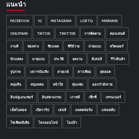
แนะนำ
FACEBOOK
IG
INSTAGRAM
LGBTQ
MIXMANS
ONLYFANS
TIKTOK
TWITTER
การติดตาม
คอนเทนต์
งานดี
ช่องทาง
ซิกแพค
ซีรีส์วาย
ถ่ายแบบ
ทวิตเตอร์
นักแสดง
นายแบบ
ประวัติ
ผลงาน
มีเสน่ห์
รีวิวสินค้า
รูปภาพ
วงการบันเทิง
สายเกย์
สาวเทียม
สุดฮอต
หนุ่มจีน
หนุ่มหล่อ
หน้าใส
หุ่นแซ่บ
ออกกำลังกาย
อินฟลูเอนเซอร์
อินสตาแกรม
เกาหลี
เซ็กซี่
เทรนเนอร์
เน็ตไอดอล
เปิดวาร์ป
เสน่ห์
แพลตฟอร์ม
แฟนคลับ
โซเชียลมีเดีย
โลกออนไลน์
โอปป้า