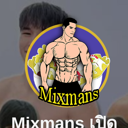
Skip
to
content
Mixmans เปิด