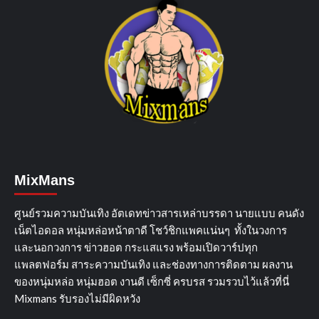
MixMans
ศูนย์รวมความบันเทิง อัตเดทข่าวสารเหล่าบรรดา นายแบบ คนดัง
เน็ตไอดอล หนุ่มหล่อหน้าตาดี โชว์ชิกแพคแน่นๆ ทั้งในวงการ
และนอกวงการ ข่าวฮอต กระแสแรง พร้อมเปิดวาร์ปทุก
แพลตฟอร์ม สาระความบันเทิง และช่องทางการติดตาม ผลงาน
ของหนุ่มหล่อ หนุ่มฮอต งานดี เซ็กซี่ ครบรส รวมรวบไว้แล้วที่นี่
Mixmans รับรองไม่มีผิดหวัง