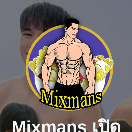
Skip
to
content
Mixmans เปิด