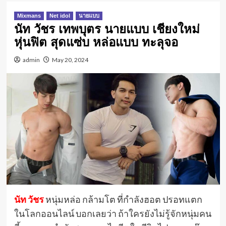
Mixmans
Net idol
นายแบบ
นัท วัชร เทพบุตร นายแบบ เชียงใหม่
หุ่นฟิต สุดแซ่บ หล่อแบบ ทะลุจอ
admin
May 20, 2024
นัท วัชร
หนุ่มหล่อ กล้ามโต ที่กำลังฮอต ปรอทแตก
ในโลกออนไลน์ บอกเลยว่า ถ้าใครยังไม่รู้จักหนุ่มคน