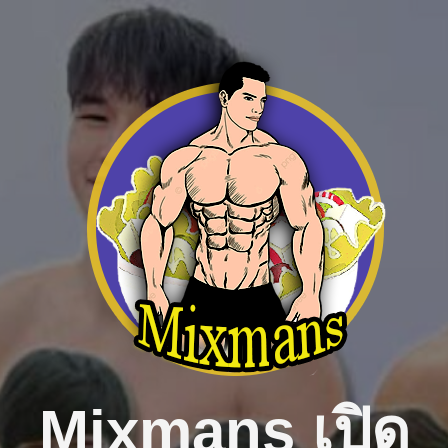
Skip
to
content
Mixmans เปิด