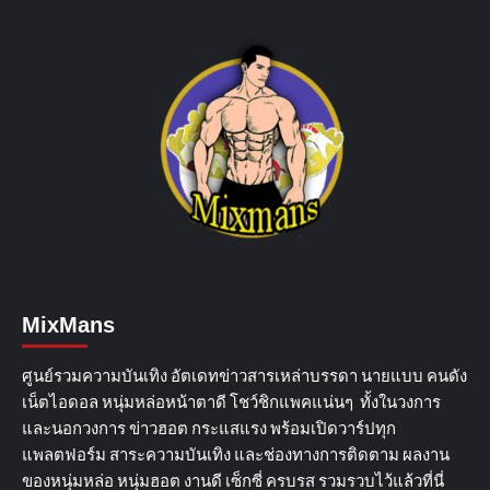
MixMans
ศูนย์รวมความบันเทิง อัตเดทข่าวสารเหล่าบรรดา นายแบบ คนดัง
เน็ตไอดอล หนุ่มหล่อหน้าตาดี โชว์ชิกแพคแน่นๆ ทั้งในวงการ
และนอกวงการ ข่าวฮอต กระแสแรง พร้อมเปิดวาร์ปทุก
แพลตฟอร์ม สาระความบันเทิง และช่องทางการติดตาม ผลงาน
ของหนุ่มหล่อ หนุ่มฮอต งานดี เซ็กซี่ ครบรส รวมรวบไว้แล้วที่นี่