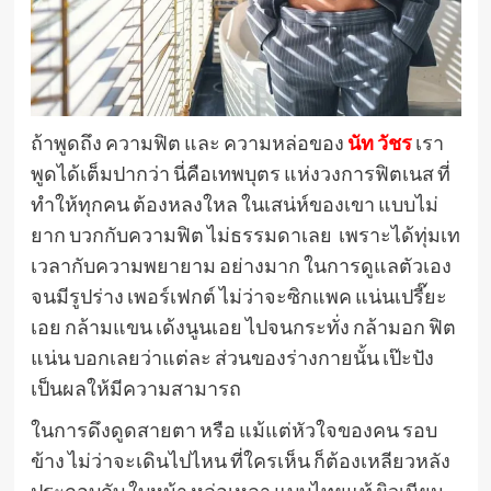
ถ้าพูดถึง ความฟิต และ ความหล่อของ
นัท วัชร
เรา
พูดได้เต็มปากว่า นี่คือเทพบุตร แห่งวงการฟิตเนส ที่
ทำให้ทุกคน ต้องหลงใหล ในเสน่ห์ของเขา แบบไม่
ยาก บวกกับความฟิต ไม่ธรรมดาเลย เพราะได้ทุ่มเท
เวลากับความพยายาม อย่างมาก ในการดูแลตัวเอง
จนมีรูปร่าง เพอร์เฟกต์ ไม่ว่าจะซิกแพค แน่นเปรี๊ยะ
เอย กล้ามแขน เด้งนูนเอย ไปจนกระทั่ง กล้ามอก ฟิต
แน่น บอกเลยว่าแต่ละ ส่วนของร่างกายนั้น เป๊ะปัง
เป็นผลให้มีความสามารถ
ในการดึงดูดสายตา หรือ แม้แต่หัวใจของคน รอบ
ข้าง ไม่ว่าจะเดินไปไหน ที่ใครเห็น ก็ต้องเหลียวหลัง
ประกอบกับ ใบหน้า หล่อเหลา แบบไทยแท้ ผิวเนียน