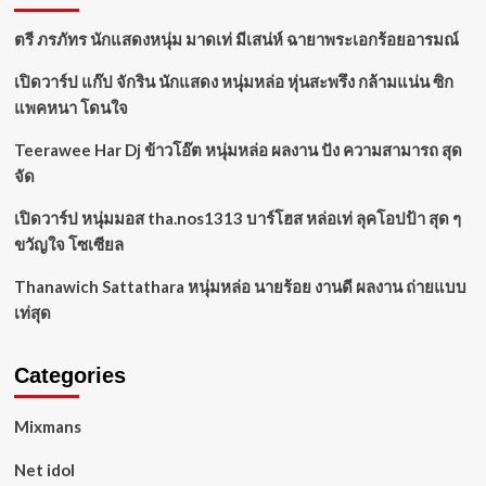
ตรี ภรภัทร นักแสดงหนุ่ม มาดเท่ มีเสน่ห์ ฉายาพระเอกร้อยอารมณ์
เปิดวาร์ป แก๊ป จักริน นักแสดง หนุ่มหล่อ หุ่นสะพรึง กล้ามแน่น ซิก
แพคหนา โดนใจ
Teerawee Har Dj ข้าวโอ๊ต หนุ่มหล่อ ผลงาน ปัง ความสามารถ สุด
จัด
เปิดวาร์ป หนุ่มมอส tha.nos1313 บาร์โฮส หล่อเท่ ลุคโอปป้า สุด ๆ
ขวัญใจ โซเซียล
Thanawich Sattathara หนุ่มหล่อ นายร้อย งานดี ผลงาน ถ่ายแบบ
เท่สุด
Categories
Mixmans
Net idol