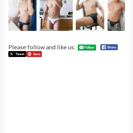
Please follow and like us:
P
Pre
จูเน
n
จบั
นัก
หนุ
ดาวร
ช่อ
หน้
ไฟ
Next:
เจมส์