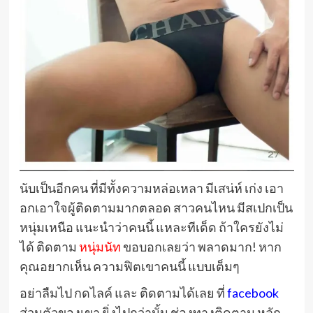
นับเป็นอีกคน ที่มีทั้งความหล่อเหลา มีเสน่ห์ เก่ง เอา
อกเอาใจผู้ติดตามมากตลอด สาวคนไหน มีสเปกเป็น
หนุ่มเหนือ แนะนำว่าคนนี้ แหละทีเด็ด ถ้าใครยังไม่
ได้ ติดตาม
หนุ่มนัท
ขอบอกเลยว่า พลาดมาก! หาก
คุณอยากเห็น ความฟิตเขาคนนี้ แบบเต็มๆ
อย่าลืมไป กดไลค์ และ ติดตามได้เลย ที่
facebook
ส่วนตัวของเขา ยิ่งไปกว่านั้น ช่องทางติดตาม หลัก