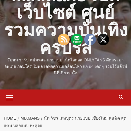
เว็บไซต์ ศูนย์
รวมความบันเทิง
ครบรส
รับชม วาร์ป หนุ่มหล่อ นายแบบ เน็ตไอดอล ONLYFANS คัดสรรมา
อัพเดต ก่อนใคร ไม่พลาดทุกความเคลื่อนไหว แซ่บๆ เด็ดๆ รวมไว้แล้วที่
นี่ที่เดียวจุกใจ
Primary
Menu
HOME
MIXMANS
นัท วัชร เทพบุตร นายแบบ เชียงใหม่ หุ่นฟิต สุด
แซ่บ หล่อแบบ ทะลุจอ