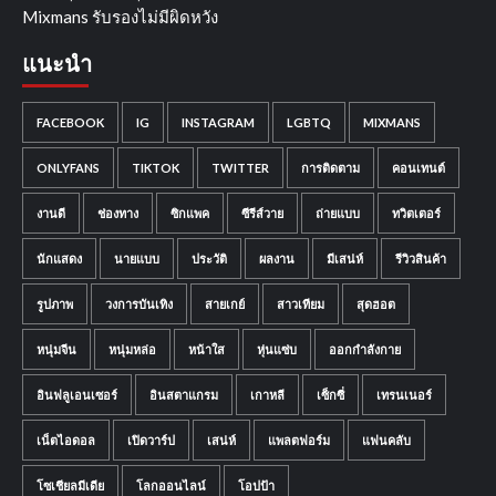
Mixmans รับรองไม่มีผิดหวัง
แนะนำ
FACEBOOK
IG
INSTAGRAM
LGBTQ
MIXMANS
ONLYFANS
TIKTOK
TWITTER
การติดตาม
คอนเทนต์
งานดี
ช่องทาง
ซิกแพค
ซีรีส์วาย
ถ่ายแบบ
ทวิตเตอร์
นักแสดง
นายแบบ
ประวัติ
ผลงาน
มีเสน่ห์
รีวิวสินค้า
รูปภาพ
วงการบันเทิง
สายเกย์
สาวเทียม
สุดฮอต
หนุ่มจีน
หนุ่มหล่อ
หน้าใส
หุ่นแซ่บ
ออกกำลังกาย
อินฟลูเอนเซอร์
อินสตาแกรม
เกาหลี
เซ็กซี่
เทรนเนอร์
เน็ตไอดอล
เปิดวาร์ป
เสน่ห์
แพลตฟอร์ม
แฟนคลับ
โซเชียลมีเดีย
โลกออนไลน์
โอปป้า