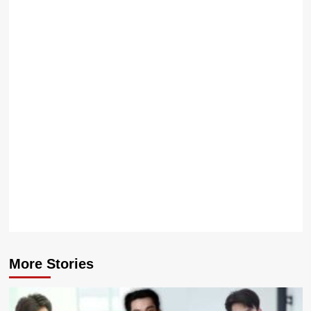
เฮย์
วอร์ด
เพรส
คอท
นาย
แบบ
ดาวรุ่ง
หนุ่ม
หล่อลูก
ครึ่ง
นักกีฬา
สุดฮอต
More Stories