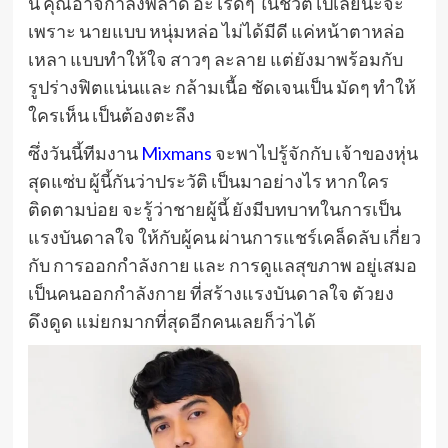
นี้ คุณอาจกำลังพลาด อะไรดีๆ ในชีวิตไปเลยนะจ๊ะ
เพราะ นายแบบ หนุ่มหล่อ ไม่ได้มีดี แค่หน้าตาหล่อ
เหลา แบบทำให้ใจ สาวๆ ละลาย แต่ยังมาพร้อมกับ
รูปร่างฟิตแน่นและ กล้ามเนื้อ ชัดเจนเป็น มัดๆ ทำให้
ใครเห็น เป็นต้องตะลึง
ซึ่งวันนี้ทีมงาน
Mixmans
จะพาไปรู้จักกับ เจ้าของหุ่น
สุดแซ่บ ผู้นี้กันว่าประวัติ เป็นมาอย่างไร หากใคร
ติดตามบ่อย จะรู้ว่าชายผู้นี้ ยังมีบทบาทในการเป็น
แรงบันดาลใจ ให้กับผู้คน ผ่านการแชร์เคล็ดลับ เกี่ยว
กับ การออกกำลังกาย และ การดูแลสุขภาพ อยู่เสมอ
เป็นคนออกกำลังกาย ที่สร้างแรงบันดาลใจ ตัวยง
ดึงดูด แม่ยกมากที่สุดอีกคนเลยก็ว่าได้