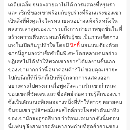
เคลิบเคลิ้ม จนละสายตาไม่ได้ การแสดงที่หรูหรา
และ เซ็กซี่ของเขาพร้อมกับรูปร่างที่ร้อนแรงของเขา
เป็นสิ่งที่ดึงดูดใจใครหลายคนอย่างแท้จริง หนึ่งใน
ผลงาน ล่าสุดของเขารวมถึงการถ่ายภาพชุดชั้นใน ที่
สร้างความตื่นตระหนกให้กับผู้ชม เป็นภาพเซ็ตกาง
เกงในเปิดก้นรูปหัวใจ โดยมี
นิกกี้
นอนบนเตียงด้วย
ฉากนี้ถูกมองว่าเซ็กซี่เป็นพิเศษ โดยหลายคนอย่าง
ปฏิเสธไม่ได้ ทำให้พวกเขาอยากได้ผลงานชิ้นเอก
ของเขามากกว่านี้ อนาคอนด้า? ไม่ ขอบคุณ เราจะ
ไปกับนิกกี้ที่นี่ นิกกี้เป็นที่รู้จักจากการแสดงออก
อย่างตรงไปตรงมา เมื่อพูดถึงความรัก เขากำหนด
ขอบเขตที่ชัดเจน และ ซื่อสัตย์ ต่อความรู้สึกของเขา
ซึ่งเป็นลักษณะพิเศษอย่างหนึ่งที่ทำให้สาวๆ หลายคน
ชื่นชมเขา รูปลักษณ์และสไตล์การโพสท่า อันน่าทึ่ง
ของเขามักจะถูกอธิบาย ว่าร้อนแรงมาก ดังนั้นตอน
นี้แฟนๆ จึงสามารถค้นหาภาพถ่ายที่สุดยั่วยวนของ