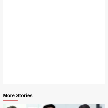
มีส
ดีกร
ธร
Next:
Đặng
Quốc
Đạt นาย
แบบ
หนุ่ม
เวียดนาม
หุ่นแซ่บ
เซ็กซี่ ขยี้
ใจสุดๆ
More Stories