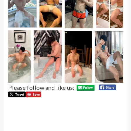
Please follow and like us:
P
Pre
กัญ
n
นา
หนุ่ม
หล่