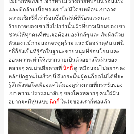
ไม่ยากที่จะเข้าใจว่าทำไม ร่างกายที่บึกบึน ร้อนแรง
และ มีกล้ามเนื้อของเขาไม่มีใครเหมือน เขาอวด
ความเซ็กซี่ที่เร่าร้อนซึ่งมีเสน่ห์ที่ร้อนแรง และ
ร้ายกาจของเขา ยิ่งไปกว่านั้น ผิวที่ขาวเนียนของเขา
ชวนให้ทุกคนที่พบเจอต้องมองใกล้ๆ และ สัมผัสด้วย
ตัวเอง แม้ภายนอกจะดูดุร้าย และ มีออร่าดุดัน แต่นิ
กกี้ก็ยังเป็นที่รู้จักในฐานะชายหนุ่มที่อ่อนโยน และ
อ่อนหวาน ทำให้เขากลายเป็นตัวอย่างในฝันของ
หลายๆ คน น่าเสียดายที่
นิกกี้
ดูเหมือนจะไม่อยาก ลง
หลักปักฐานในเร็วๆ นี้ ถึงกระนั้น ผู้คนก็อดไม่ได้ที่จะ
รู้สึกพึงพอใจเพียงแค่ได้มองดูร่างกายที่กระชับของ
เขา ความปรารถนาลับๆ ของใครหลายๆ คนใฝ่ฝัน
อยากจะมีหุ่นแบบ
นิกกี้
ในใจของเราก็พอแล้ว