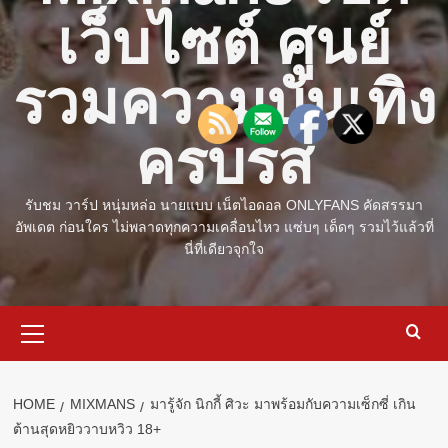
เว็บไซต์ ศูนย์
รวมความบันเทิง
ครบรส
รับชม วาร์ป หนุ่มหล่อ นายแบบ เน็ตไอดอล ONLYFANS คัดสรรมา
อัพเดต ก่อนใคร ไม่พลาดทุกความเคลื่อนไหว แซ่บๆ เด็ดๆ รวมไว้แล้วที่
นี่ที่เดียวจุกใจ
Primary
Menu
HOME
MIXMANS
มารู้จัก นิกกี้ ศิวะ มาพร้อมกับความเซ็กซี่ เกิน
ต้านสุดหยิววาบหวิว 18+