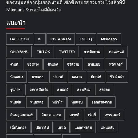
ของหนุ่มหล่อ หนุ่มฮอต งานดี เซ็กซี่ ครบรส รวมรวบไว้แล้วที่นี่
Mixmans รับรองไม่มีผิดหวัง
แนะนำ
FACEBOOK
IG
INSTAGRAM
LGBTQ
MIXMANS
ONLYFANS
TIKTOK
TWITTER
การติดตาม
คอนเทนต์
งานดี
ช่องทาง
ซิกแพค
ซีรีส์วาย
ถ่ายแบบ
ทวิตเตอร์
นักแสดง
นายแบบ
ประวัติ
ผลงาน
มีเสน่ห์
รีวิวสินค้า
รูปภาพ
วงการบันเทิง
สายเกย์
สาวเทียม
สุดฮอต
หนุ่มจีน
หนุ่มหล่อ
หน้าใส
หุ่นแซ่บ
ออกกำลังกาย
อินฟลูเอนเซอร์
อินสตาแกรม
เกาหลี
เซ็กซี่
เทรนเนอร์
เน็ตไอดอล
เปิดวาร์ป
เสน่ห์
แพลตฟอร์ม
แฟนคลับ