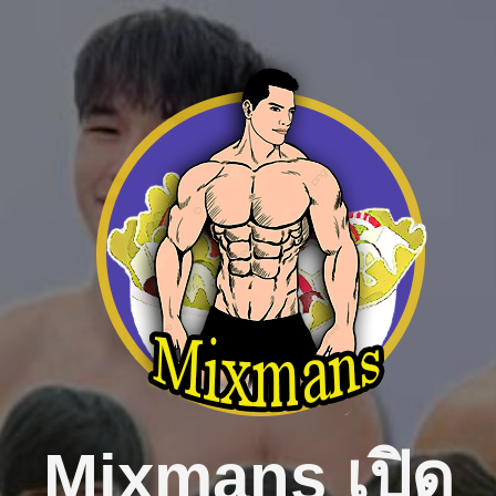
Skip
to
content
Mixmans เปิด