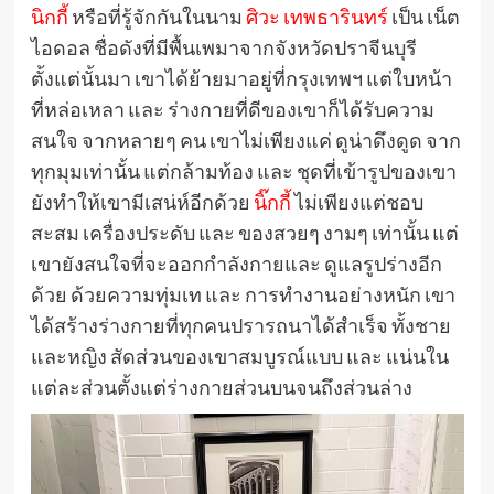
นิกกี้
หรือที่รู้จักกันในนาม
ศิวะ เทพธารินทร์
เป็น เน็ต
ไอดอล ชื่อดังที่มีพื้นเพมาจากจังหวัดปราจีนบุรี
ตั้งแต่นั้นมา เขาได้ย้ายมาอยู่ที่กรุงเทพฯ แต่ใบหน้า
ที่หล่อเหลา และ ร่างกายที่ดีของเขาก็ได้รับความ
สนใจ จากหลายๆ คน เขาไม่เพียงแค่ ดูน่าดึงดูด จาก
ทุกมุมเท่านั้น แต่กล้ามท้อง และ ชุดที่เข้ารูปของเขา
ยังทำให้เขามีเสน่ห์อีกด้วย
นิ๊กกี้
ไม่เพียงแต่ชอบ
สะสม เครื่องประดับ และ ของสวยๆ งามๆ เท่านั้น แต่
เขายังสนใจที่จะออกกำลังกายและ ดูแลรูปร่างอีก
ด้วย ด้วยความทุ่มเท และ การทำงานอย่างหนัก เขา
ได้สร้างร่างกายที่ทุกคนปรารถนาได้สำเร็จ ทั้งชาย
และหญิง สัดส่วนของเขาสมบูรณ์แบบ และ แน่นใน
แต่ละส่วนตั้งแต่ร่างกายส่วนบนจนถึงส่วนล่าง