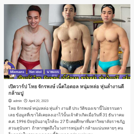
Mixmans
Net idol
นายแบบ
เปิดวาร์ป โหย จักรพงษ์ เน็ตไอดอล หนุ่มหล่อ หุ่นล่ำงานดี
กล้ามปู
admin
April 20, 2023
โหย จักรพงษ์ หนุ่มหล่อ หุ่นล่ำ งานดี ประวัติของเขานี้ไม่ธรรมดา
เลย ข้อมูลที่เขาได้เคยลงเอาไว้นั้นเจ้าตัวเกิดเมื่อวันที่ 31 ธันวาคม
ค.ศ. 1996 ปัจจุบันอายุใกล้จะ 27 ปี เคยศึกษาที่มหาวิทยาลัยราชภัฏ
สวนสุนันทา ถ้าหากพูดถึงในวงการหนุ่มล่ำ กล้ามแน่นหลายๆ คน