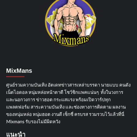
MixMans
ศูนย์รวมความบันเทิง อัตเดทข่าวสารเหล่าบรรดา นายแบบ คนดัง
เน็ตไอดอล หนุ่มหล่อหน้าตาดี โชว์ชิกแพคแน่นๆ ทั้งในวงการ
และนอกวงการ ข่าวฮอต กระแสแรง พร้อมเปิดวาร์ปทุก
แพลตฟอร์ม สาระความบันเทิง และช่องทางการติดตาม ผลงาน
ของหนุ่มหล่อ หนุ่มฮอต งานดี เซ็กซี่ ครบรส รวมรวบไว้แล้วที่นี่
Mixmans รับรองไม่มีผิดหวัง
แนะนำ